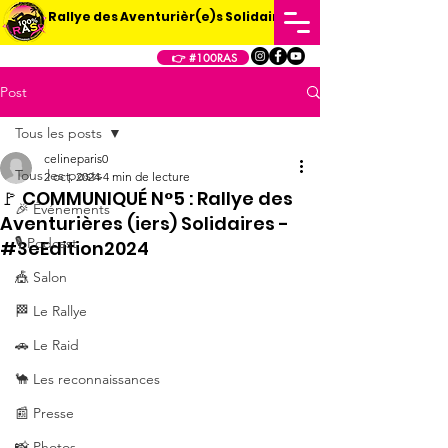
Rallye des Aventurièr(e)s Solidaires
👉 #100RAS
Post
Tous les posts
celineparis0
Tous les posts
2 oct. 2024
4 min de lecture
🚩 COMMUNIQUÉ N°5 : Rallye des
🎉 Événements
Aventurières (iers) Solidaires -
🎙️ Podcast
#3eEdition2024
🎪 Salon
🏁 Le Rallye
🚗 Le Raid
🐪 Les reconnaissances
📰 Presse
📸 Photos