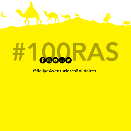
#100RAS
@RallyeAventurieresSolidaires