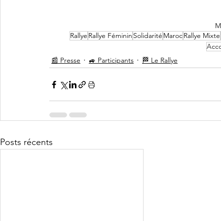
M
Rallye
Rallye Féminin
Solidarité
Maroc
Rallye Mixte
Acc
📰 Presse
🚙 Participants
🏁 Le Rallye
Posts récents