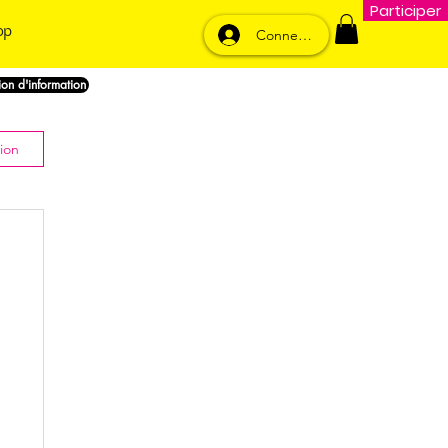
Participer
op
Connexion
nion d'information
ion