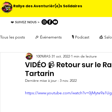
Rallye des Aventurièr(e)s Solidaires
❤️ SUIVEZ NOUS >
Tous les posts
🎉 Événements
🎙️ Podcast
🎪 Sal
100%RAS
31 oct. 2022
1 min de lecture
🚗 Le Raid
🐪 Les reconnaissances
📰 Presse
VIDÉO 📹 Retour sur le R
Tartarin
🤝 Partenariat
🚙 Participants
❤️ Solidarité
Dernière mise à jour :
3 nov. 2022
https://www.youtube.com/watch?v=0jMyte9a1Ug
ℹ️ Réunion d’information