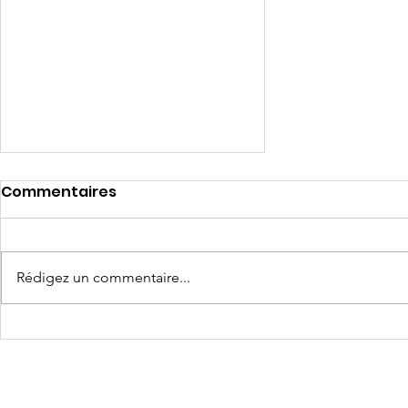
Commentaires
Rédigez un commentaire...
PRESSE 📰 Petit Déj' au
départ de Poitiers (+ 📹)