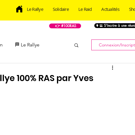
Le Rallye
Solidaire
Le Raid
Actualités
Sh
👩‍💻 S'incrire à une réu
👉 #100RAS
on
🏁 Le Rallye
Connexion/Inscript
📸 Photos
📹 Vidéo
allye 100% RAS par Yves
💌 Newsletter