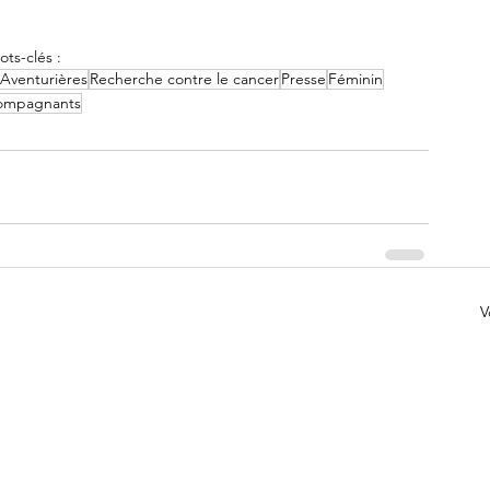
ots-clés :
Aventurières
Recherche contre le cancer
Presse
Féminin
ompagnants
V