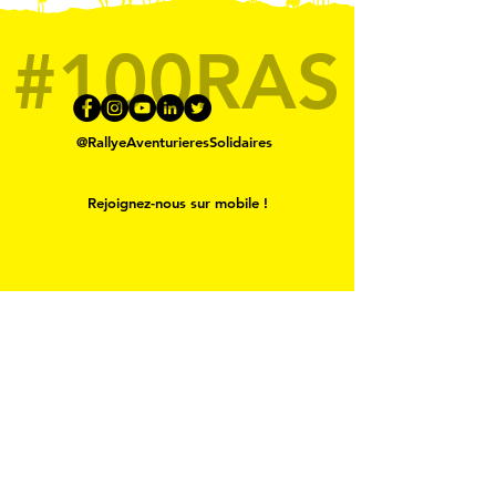
#100RAS
@RallyeAventurieresSolidaires
Rejoignez-nous sur mobile !
Contactez-nous
Découvrir toute l'équipe
Soutien la recherche