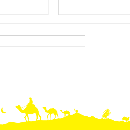
Stand 100% RAS
SALON 🎪 S.V.A. - LE SAL
Véhicule
DU VEHICULE D’AVENTUR
à côté de
ORIGINAL - NANTES
Ferrand le 24-
 2022