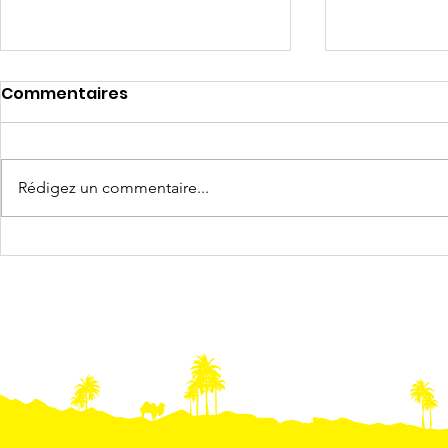
Commentaires
Rédigez un commentaire...
SALON 🎪 Le Rallye du
SALON 🎪 
100% RAS au Salon du
au Salon 
TOUT- TERRAIN à Valloire
Aventure 
- du 23 au 27 août 2023
Clermont-
25-26 juin