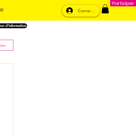
Participer
op
Connexion
nion d'information
ion