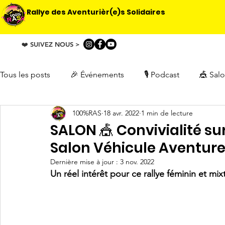
Rallye des Aventurièr(e)s Solidaires
❤️ SUIVEZ NOUS >
Tous les posts
🎉 Événements
🎙️ Podcast
🎪 Sal
100%RAS
18 avr. 2022
1 min de lecture
🚗 Le Raid
🐪 Les reconnaissances
📰 Presse
SALON 🎪 Convivialité su
Salon Véhicule Aventur
🤝 Partenariat
🚙 Participants
❤️ Solidarité
Dernière mise à jour :
3 nov. 2022
Un réel intérêt pour ce rallye féminin et mix
ℹ️ Réunion d’information