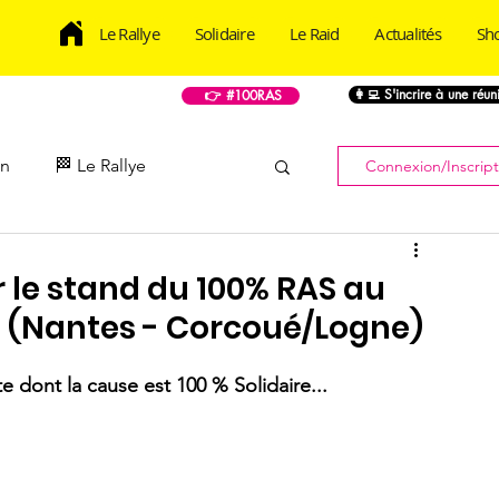
Le Rallye
Solidaire
Le Raid
Actualités
Sh
👩‍💻 S'incrire à une réu
👉 #100RAS
on
🏁 Le Rallye
Connexion/Inscript
📸 Photos
📹 Vidéo
r le stand du 100% RAS au
e (Nantes - Corcoué/Logne)
💌 Newsletter
te dont la cause est 100 % Solidaire... 