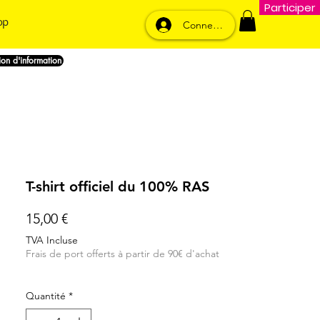
Participer
op
Connexion
nion d'information
T-shirt officiel du 100% RAS
Prix
15,00 €
TVA Incluse
Frais de port offerts à partir de 90€ d'achat
Quantité
*