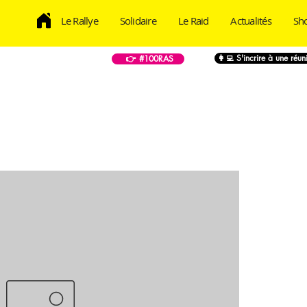
Le Rallye
Solidaire
Le Raid
Actualités
Sh
👩‍💻 S'incrire à une réu
👉 #100RAS