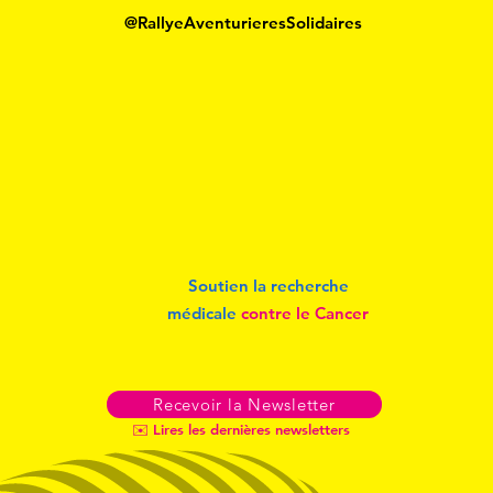
@RallyeAventurieresSolidaires
Soutien la recherche
médicale
contre le Cancer
Recevoir la Newsletter
✉️ Lires les dernières newsletters