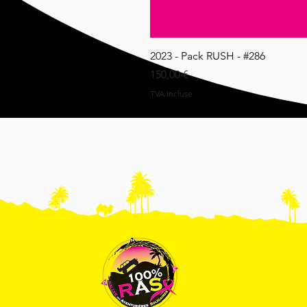
2023 - Pack RUSH - #286
Prix
150,00 €
TVA Incluse