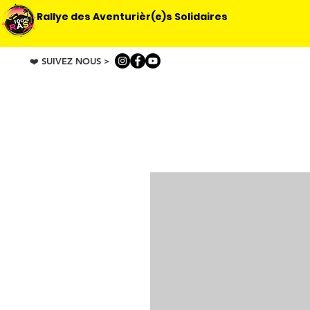
Rallye des Aventurièr(e)s Solidaires
❤️ SUIVEZ NOUS >