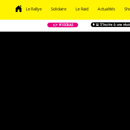
Le Rallye
Solidaire
Le Raid
Actualités
Sh
👩‍💻 S'incrire à une réu
👉 #100RAS