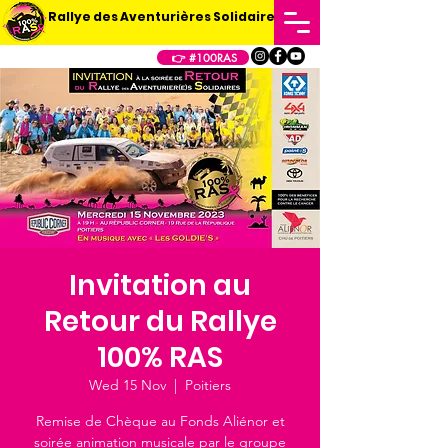
Rallye des Aventurières Solidaires
👉 #100RAS
Invitation au
Retour du Rallye
100% RAS
Wed 15 Nov
  |  
Poitiers
Remise de Chèque au Fonds Aliénor et
soirée animation musicale par le groupe