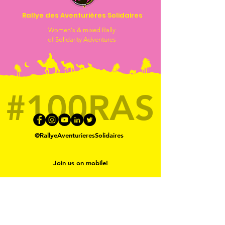
Rallye des Aventurières Solidaires
Women's & mixed Rally
of Solidarity Adventures
#100RAS
@RallyeAventurieresSolidaires
Join us on mobile!
Contact us