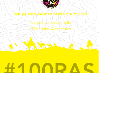
Rallye des Aventurières Solidaires
Women's & mixed Rally
of Solidarity Adventures
#100RAS
@RallyeAventurieresSolidaires
Join us on mobile!
Contact us