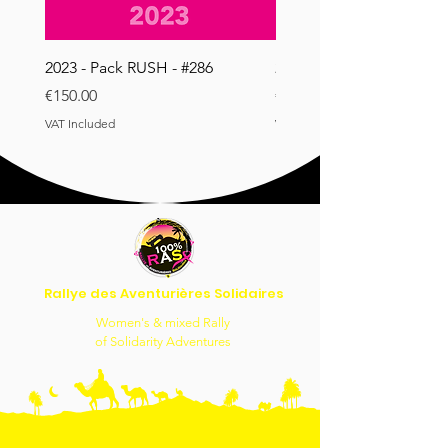
2023 - Pack RUSH - #286
2023 - Pack RUSH - #169
Price
Price
€150.00
€150.00
VAT Included
VAT Included
Rallye des Aventurières Solidaires
Women's & mixed Rally
of Solidarity Adventures