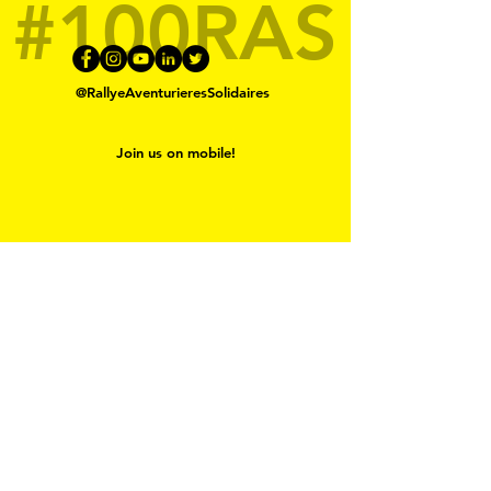
#100RAS
@RallyeAventurieresSolidaires
Join us on mobile!
Contact us
Discover the whole team
Support medical research
against Cancer